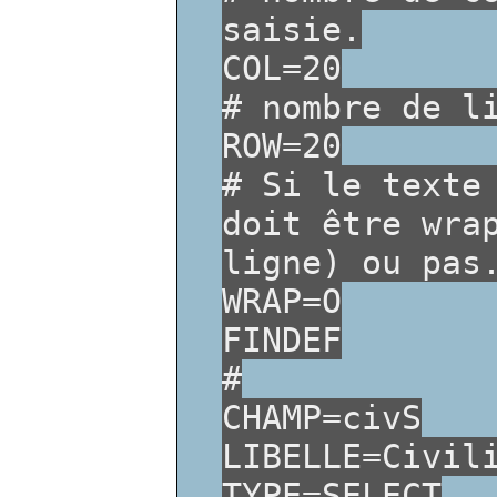
saisie.
COL=20
# nombre de l
ROW=20
# Si le texte
doit être wra
ligne) ou pas
WRAP=O
FINDEF
#
CHAMP=civS
LIBELLE=Civil
TYPE=SELECT