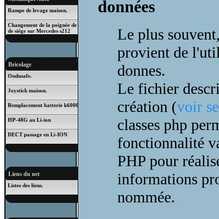
données
Rampe de levage maison.
Changement de la poignée de rabattage
Le plus souvent,
de siége sur Mercedes s212
provient de l'uti
Bricolage
donnes.
Ondusafe.
Le fichier descr
Joystick maison.
création (
voir s
Remplacement batterie k6000
classes php perm
HP-48G au Li-ion
DECT passage en Li-ION
fonctionnalité v
PHP pour réalise
informations p
Liens du net
Listes des liens.
nommée.