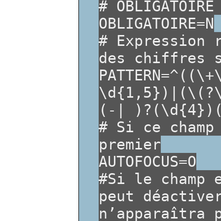
# OBLIGATOIRE
OBLIGATOIRE=N
# Expression 
des chiffres 
PATTERN=^((\+
\d{1,5})|(\(?
(-| )?(\d{4})
# Si ce champ
premier
AUTOFOCUS=O
#Si le champ 
peut déactive
n’apparaîtra 