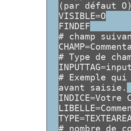
(par défaut O
VISIBLE=O
FINDEF
# champ suiva
CHAMP=Comment
# Type de cha
INPUTTAG=inpu
# Exemple qui
avant saisie.
INDICE=Votre 
LIBELLE=Comme
TYPE=TEXTEARE
# nombre de c