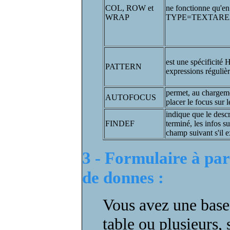
COL, ROW et
ne fonctionne qu'en
WRAP
TYPE=TEXTAR
est une spécificité
PATTERN
expressions réguliè
permet, au chargeme
AUTOFOCUS
placer le focus sur 
indique que le desc
FINDEF
terminé, les infos s
champ suivant s'il e
3 - Formulaire à par
de donnes :
Vous avez une base
table ou plusieurs, 