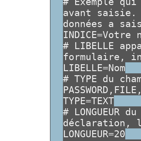
# Exemple qui
avant saisie.
données a sai
INDICE=Votre 
# LIBELLE app
formulaire, i
LIBELLE=Nom
# TYPE du cha
PASSWORD,FILE
TYPE=TEXT
# LONGUEUR du
déclaration, 
LONGUEUR=20