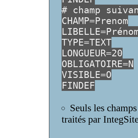
# champ suiva
CHAMP=Prenom
LIBELLE=Préno
TYPE=TEXT
LONGUEUR=20
OBLIGATOIRE=N
VISIBLE=O
FINDEF
Seuls les champs 
traités par IntegSite