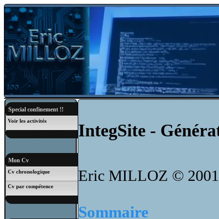
Special confinement !!
Voir les activités
IntegSite - Généra
Mon Cv
Eric MILLOZ © 2001
Cv chronologique
Cv par compétence
Sommaire