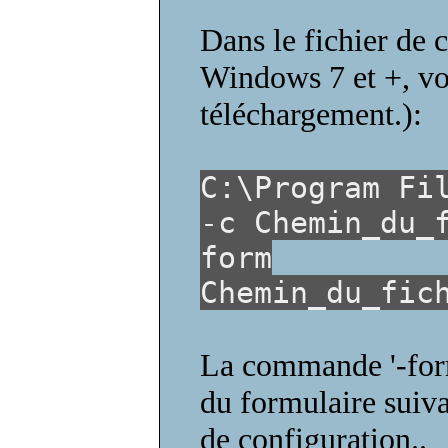
Dans le fichier d
Windows 7 et +, voi
téléchargement.):
C:\Program Fi
-c Chemin_du_
form
Chemin_du_fic
La commande '-form
du formulaire suiva
de configuration..