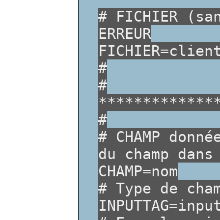
# FICHIER (sa
ERREUR
FICHIER=clien
#
#
*************
#
# CHAMP donné
du champ dans
CHAMP=nom
# Type de cha
INPUTTAG=inpu