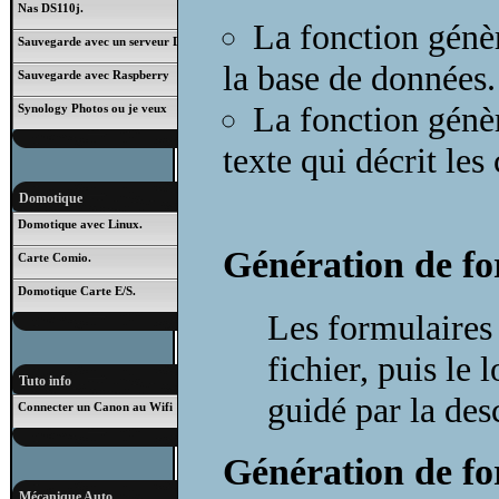
Nas DS110j.
La fonction génèr
Sauvegarde avec un serveur DS101j
la base de données.
Sauvegarde avec Raspberry
La fonction génèr
Synology Photos ou je veux
texte qui décrit le
Domotique
Domotique avec Linux.
Génération de f
Carte Comio.
Domotique Carte E/S.
Les formulaires 
fichier, puis le 
Tuto info
guidé par la desc
Connecter un Canon au Wifi
Génération de fo
Mécanique Auto