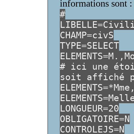
informations sont :
#
LIBELLE=Civil
CHAMP=civS
TYPE=SELECT
ELEMENTS=M.,M
# ici une éto
soit affiché 
ELEMENTS=*Mme
ELEMENTS=Mell
LONGUEUR=20
OBLIGATOIRE=N
CONTROLEJS=N