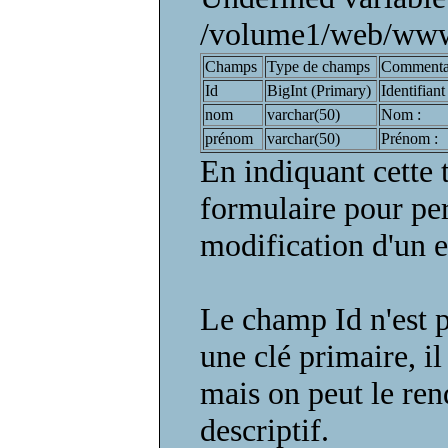
/volume1/web/www/
Champs
Type de champs
Commenta
Id
BigInt (Primary)
Identifian
nom
varchar(50)
Nom :
prénom
varchar(50)
Prénom :
En indiquant cette 
formulaire pour per
modification d'un e
Le champ Id n'est p
une clé primaire, i
mais on peut le ren
descriptif.