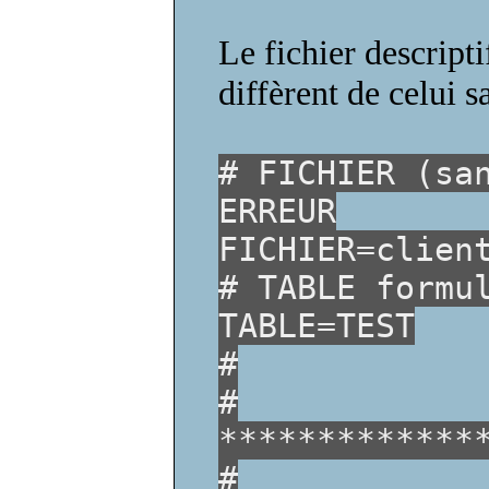
Le fichier descript
diffèrent de celui s
# FICHIER (sa
ERREUR
FICHIER=clien
# TABLE formu
TABLE=TEST
#
#
*************
#