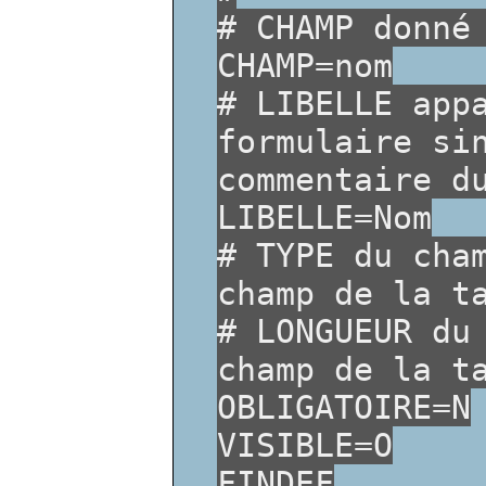
# CHAMP donné
CHAMP=nom
# LIBELLE app
formulaire si
commentaire d
LIBELLE=Nom
# TYPE du cha
champ de la t
# LONGUEUR du
champ de la t
OBLIGATOIRE=N
VISIBLE=O
FINDEF