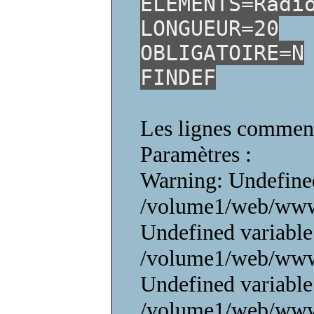
ELEMENTS=Radi
LONGUEUR=20
OBLIGATOIRE=N
FINDEF
Les lignes commenç
Paramètres :
Warning: Undefined
/volume1/web/www/
Undefined variable
/volume1/web/www/
Undefined variable
/volume1/web/www/