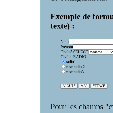
Exemple de formula
texte) :
Nom
Prénom
Civilité SELECT
Civilite RADIO
radio1
case radio 2
case radio3
Pour les champs "civ