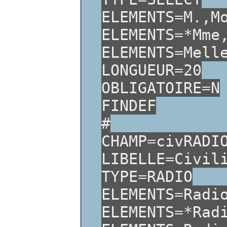
ELEMENTS=M.,M
ELEMENTS=*Mme
ELEMENTS=Mell
LONGUEUR=20
OBLIGATOIRE=N
FINDEF
#
CHAMP=civRADI
LIBELLE=Civil
TYPE=RADIO
ELEMENTS=Radi
ELEMENTS=*Rad