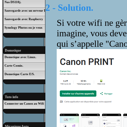
Nas DS110j.
2 - Solution.
Sauvegarde avec un serveur DS101j
Sauvegarde avec Raspberry
Si votre wifi ne gè
Synology Photos ou je veux
imagine, vous deve
qui s’appelle "Cano
Domotique
Domotique avec Linux.
Carte Comio.
Domotique Carte E/S.
Tuto info
Connecter un Canon au Wifi
Mécanique Auto