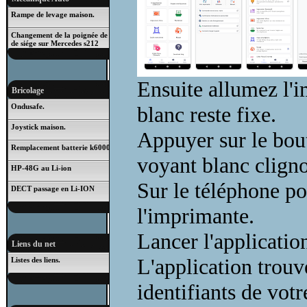
Rampe de levage maison.
Changement de la poignée de rabattage
de siége sur Mercedes s212
Ensuite allumez l'i
Bricolage
Ondusafe.
blanc reste fixe.
Joystick maison.
Appuyer sur le bout
Remplacement batterie k6000
voyant blanc cligno
HP-48G au Li-ion
Sur le téléphone po
DECT passage en Li-ION
l'imprimante.
Lancer l'applicatio
Liens du net
L'application trou
Listes des liens.
identifiants de votr