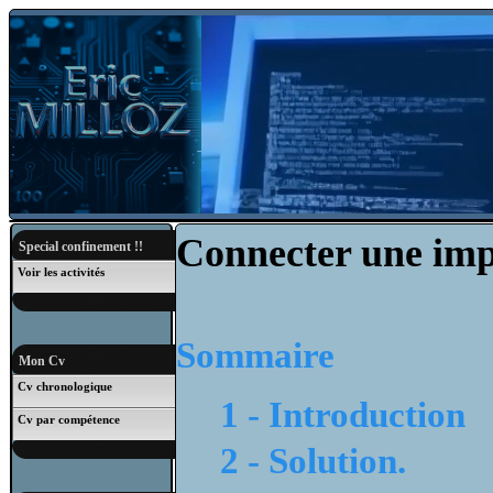
Connecter une imp
Special confinement !!
Voir les activités
Sommaire
Mon Cv
Cv chronologique
1 - Introduction
Cv par compétence
2 - Solution.